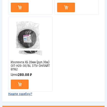
Изолента ХБ 20мм (рул.30м)
OIT-H20-30/BL 375г ОНЛАЙТ
61162
280.08 ₽
Цена
Нашли ошибку?