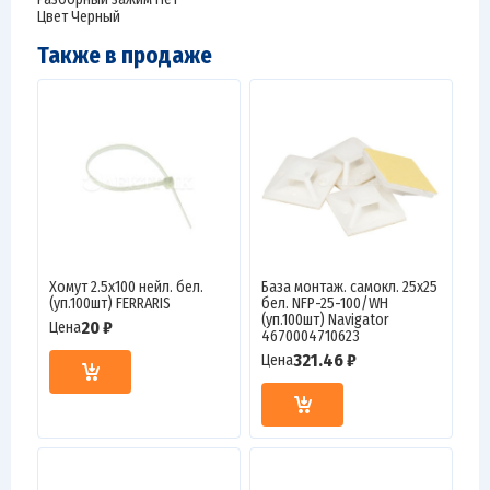
Цвет Черный
Также в продаже
Хомут 2.5х100 нейл. бел.
База монтаж. самокл. 25х25
(уп.100шт) FERRARIS
бел. NFP-25-100/WH
(уп.100шт) Navigator
20 ₽
Цена
4670004710623
321.46 ₽
Цена