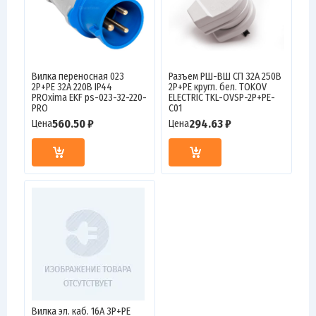
Вилка переносная 023
Разъем РШ-ВШ СП 32А 250В
2Р+РЕ 32А 220В IP44
2P+PE кругл. бел. TOKOV
PROxima EKF ps-023-32-220-
ELECTRIC TKL-OVSP-2P+PE-
PRO
C01
560.50 ₽
294.63 ₽
Цена
Цена
Вилка эл. каб. 16А 3P+PE