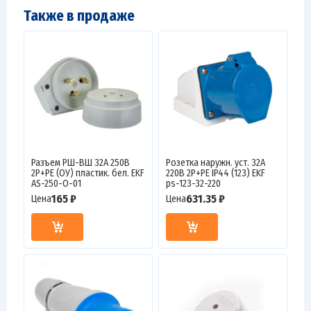
Также в продаже
Разъем РШ-ВШ 32А 250В
Розетка наружн. уст. 32А
2P+PE (ОУ) пластик. бел. EKF
220В 2P+РЕ IP44 (123) EKF
AS-250-O-01
ps-123-32-220
165 ₽
631.35 ₽
Цена
Цена