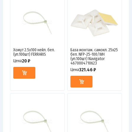
Хомут 2.5х100 нейл. бел.
База монтаж. самокл. 25х25
(уп.100шт) FERRARIS
бел. NFP-25-100/WH
(уп.100шт) Navigator
20 ₽
Цена
4670004710623
321.46 ₽
Цена