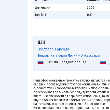
Материал
Оцинкованная
Длинна мм
3000
Вес (кг)
0.11
ИЭК
Все товары бренда
Товары категории Лотки и Аксессуары
Р
РОССИЯ - родина бренда
Неперфорированные прокатные лотки являются час
кабелей, производимых группой компаний IEK. Они с
силовых, так и слаботочных кабелей. Использовани
обеспечивает оптимальную защиту кабеля от внешни
влага. В зависимости от варианта исполнения, такие
внутри общественных и промышленных зданий, торго
навесом или в местах с повышенной влажностью.
Изготавливаются эти неперфорированные прокатные