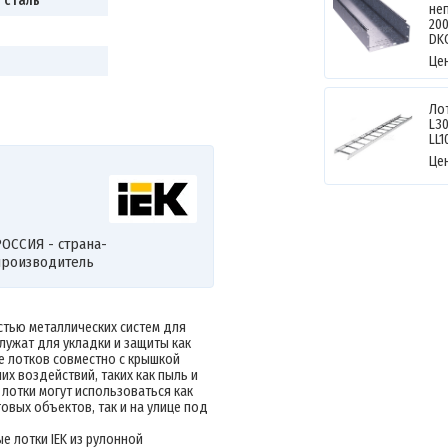
 сталь
не
20
DK
Це
Ло
L30
LL1
Це
ОССИЯ - страна-
производитель
тью металлических систем для
лужат для укладки и защиты как
е лотков совместно с крышкой
х воздействий, таких как пыль и
 лотки могут использоваться как
вых объектов, так и на улице под
 лотки IEK из рулонной