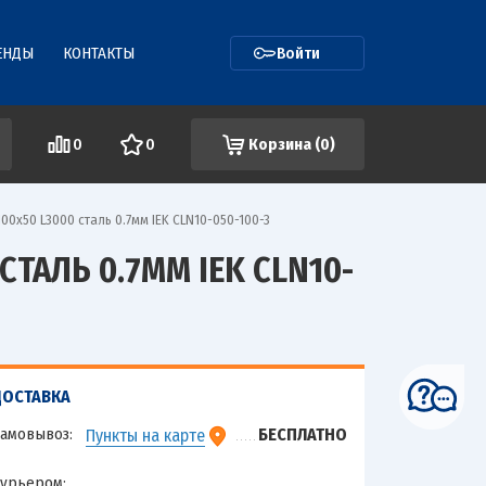
ЕНДЫ
КОНТАКТЫ
Войти
0
0
Корзина (
0
)
х50 L3000 сталь 0.7мм IEK CLN10-050-100-3
АЛЬ 0.7ММ IEK CLN10-
ДОСТАВКА
амовывоз:
БЕСПЛАТНО
Пункты на карте
урьером: