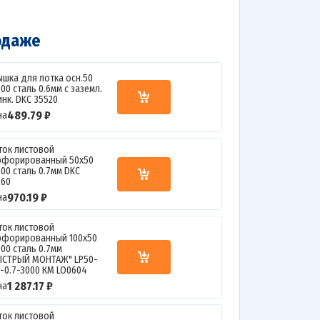
одаже
ышка для лотка осн.50
00 сталь 0.6мм с заземл.
инк. DKC 35520
489.79 ₽
на
ток листовой
рфорированный 50х50
000 сталь 0.7мм DKC
260
970.19 ₽
на
ток листовой
рфорированный 100х50
000 сталь 0.7мм
ЫСТРЫЙ МОНТАЖ" LP50-
0-0.7-3000 КМ LO0604
1 287.17 ₽
на
ток листовой