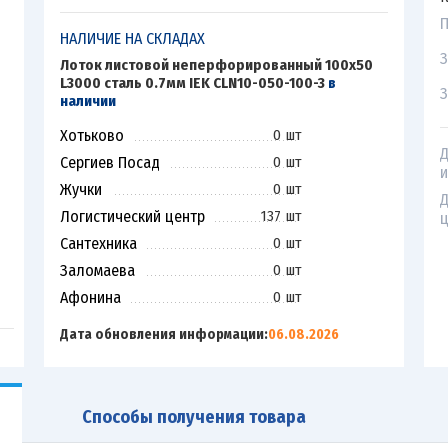
П
НАЛИЧИЕ НА СКЛАДАХ
З
Лоток листовой неперфорированный 100х50
L3000 сталь 0.7мм IEK CLN10-050-100-3
в
З
наличии
Хотьково
0 шт
Д
Сергиев Посад
0 шт
и
Жучки
0 шт
Д
Логистический центр
137 шт
ц
Сантехника
0 шт
Заломаева
0 шт
Афонина
0 шт
Дата обновления информации:
06.08.2026
Способы получения товара