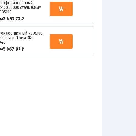
перфорированный
0х100 L3000 сталь 0.8мм
C 35103
3 453.73 ₽
на
ток лестничный 400х100
00 сталь 1.5мм DKC
040
5 067.97 ₽
на