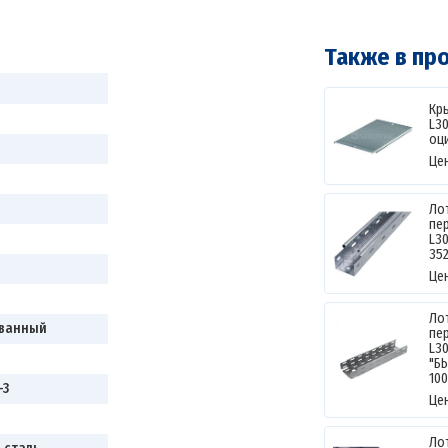
Также в пр
Кр
L30
оц
Це
Ло
пе
L3
35
Це
Ло
ванный
пе
L3
"Б
10
-3
Це
Ло