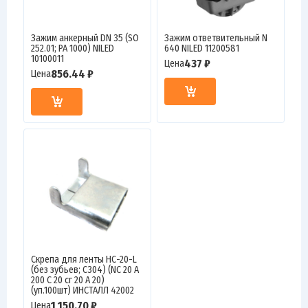
Зажим анкерный DN 35 (SO
Зажим ответвительный N
252.01; PA 1000) NILED
640 NILED 11200581
10100011
437 ₽
Цена
856.44 ₽
Цена
Скрепа для ленты НС-20-L
(без зубьев; C304) (NC 20 A
200 C 20 сг 20 А 20)
(уп.100шт) ИНСТАЛЛ 42002
1 150.70 ₽
Цена