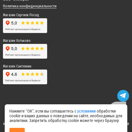
Политика конфиденциальности
Магазин Сергиев Посад
Магазин Хотьково
Магазин Сантехник
Нажмите “ОК”, если вы соглашаетесь с
условиями
обработки
cookie и ваших данных о поведении на сайте, необходимых для
Цены на сайте не являются офертой! Актуальные цены уточняйте у
аналитики. Запретить обработку cookie можете через браузер
менеджера после оформления заказа! Спасибо за понимание! Команда
магазина "Электрик"