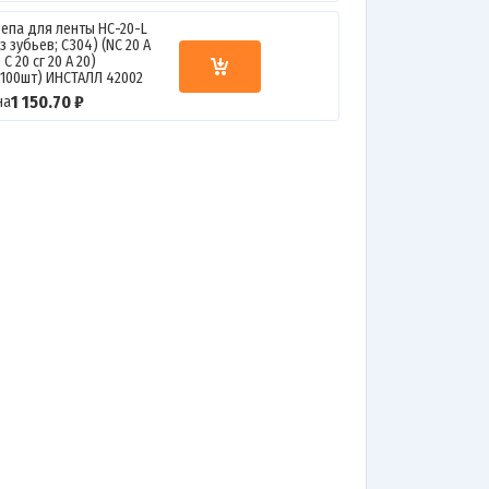
репа для ленты НС-20-L
з зубьев; C304) (NC 20 A
 C 20 сг 20 А 20)
п.100шт) ИНСТАЛЛ 42002
1 150.70 ₽
на