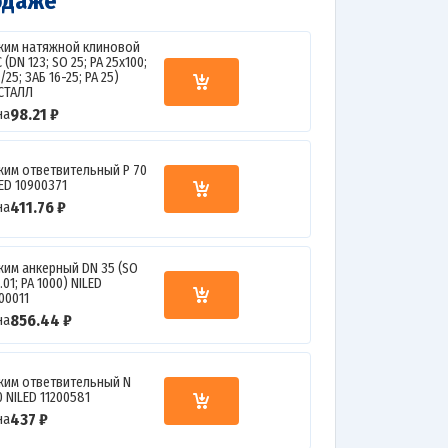
одаже
жим натяжной клиновой
 (DN 123; SO 25; PA 25х100;
/25; ЗАБ 16-25; PA 25)
СТАЛЛ
98.21 ₽
на
жим ответвительный P 70
ED 10900371
411.76 ₽
на
жим анкерный DN 35 (SO
.01; PA 1000) NILED
00011
856.44 ₽
на
жим ответвительный N
 NILED 11200581
437 ₽
на