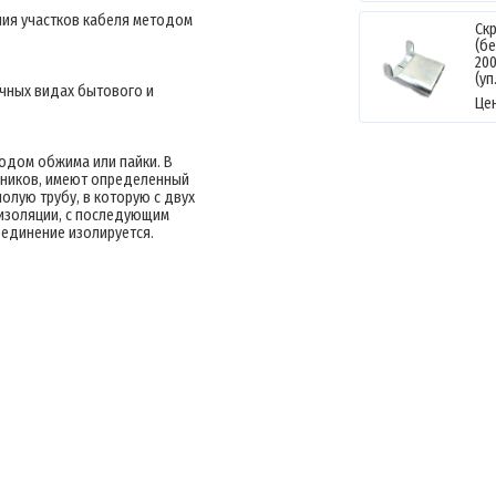
ния участков кабеля методом
Ск
(бе
200
(у
чных видах бытового и
Це
одом обжима или пайки. В
дников, имеют определенный
олую трубу, в которую с двух
изоляции, с последующим
единение изолируется.