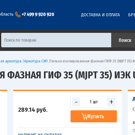
+7 499 9 920 920
область
ДОСТАВКА И ОПЛАТА
БР
ая арматура
/
Арматура СИП
/
Гильза изолированная фазная ГИФ 35 (MJPT 35) И
ФАЗНАЯ ГИФ 35 (MJPT 35) ИЭК 
-
+
289.14
руб.
С
Купить
К
П