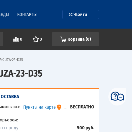
ЕНДЫ
КОНТАКТЫ
Войти
0
0
Корзина (
0
)
ЭК UZA-23-D35
UZA-23-D35
ДОСТАВКА
амовывоз:
БЕСПЛАТНО
Пункты на карте
урьером:
о городу
500 руб.