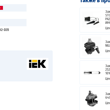
Также в пр
За
STC
PA2
ИН
Це
02-D35
За
NIL
Це
За
252
101
Це
За
640
Це