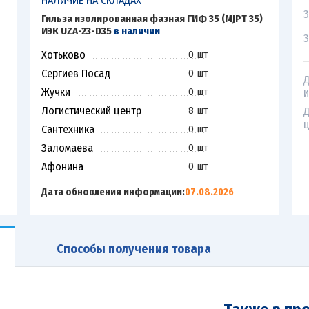
НАЛИЧИЕ НА СКЛАДАХ
З
Гильза изолированная фазная ГИФ 35 (MJPT 35)
ИЭК UZA-23-D35
в наличии
З
Хотьково
0 шт
Сергиев Посад
0 шт
Д
Жучки
0 шт
и
Логистический центр
8 шт
Д
ц
Сантехника
0 шт
Заломаева
0 шт
Афонина
0 шт
Дата обновления информации:
07.08.2026
Способы получения товара