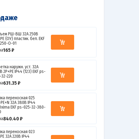
одаже
зъем РШ-ВШ 32А 250В
PE (ОУ) пластик. бел. EKF
-250-O-01
165 ₽
на
етка наружн. уст. 32А
В 2P+РЕ IP44 (123) EKF ps-
-32-220
631.35 ₽
на
лка переносная 025
+РЕ+N 32А 380В IP44
Oxima EKF ps-025-32-380-
O
840.40 ₽
на
лка переносная 023
РЕ 32А 220В IP44