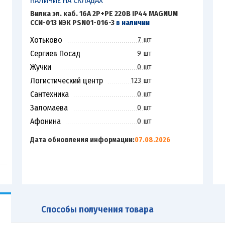
НАЛИЧИЕ НА СКЛАДАХ
Вилка эл. каб. 16А 2P+PE 220В IP44 MAGNUM
ССИ-013 ИЭК PSN01-016-3
в наличии
Хотьково
7 шт
Сергиев Посад
9 шт
Жучки
0 шт
Логистический центр
123 шт
Сантехника
0 шт
Заломаева
0 шт
Афонина
0 шт
Дата обновления информации:
07.08.2026
Способы получения товара