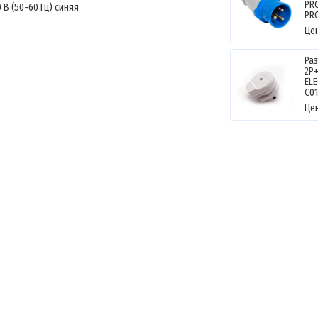
PR
В (50-60 Гц) синяя
PR
Це
Ра
2P+
EL
C0
Це