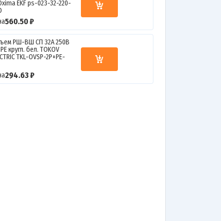
Oxima EKF ps-023-32-220-
O
560.50 ₽
на
зъем РШ-ВШ СП 32А 250В
PE кругл. бел. TOKOV
ECTRIC TKL-OVSP-2P+PE-
1
294.63 ₽
на