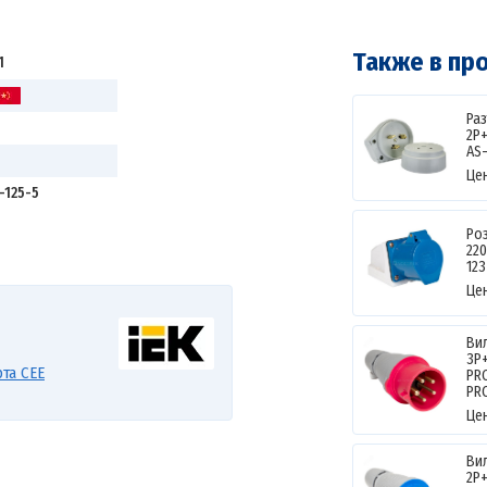
Также в пр
1
Ра
2P+
AS
Це
-125-5
Роз
220
123
Це
Ви
3Р
та CEE
PR
PR
Це
Ви
2Р+