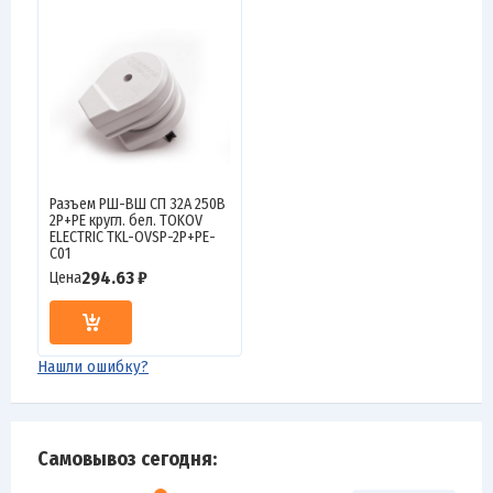
Разъем РШ-ВШ СП 32А 250В
2P+PE кругл. бел. TOKOV
ELECTRIC TKL-OVSP-2P+PE-
C01
294.63 ₽
Цена
Нашли ошибку?
Самовывоз сегодня: