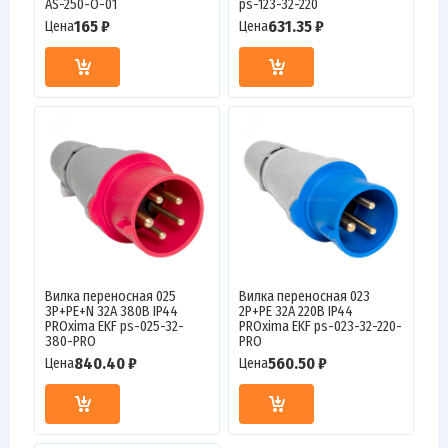
AS-250-O-01
ps-123-32-220
165 ₽
631.35 ₽
Цена
Цена
Вилка переносная 025
Вилка переносная 023
3Р+РЕ+N 32А 380В IP44
2Р+РЕ 32А 220В IP44
PROxima EKF ps-025-32-
PROxima EKF ps-023-32-220-
380-PRO
PRO
840.40 ₽
560.50 ₽
Цена
Цена