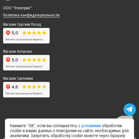
ООО "Электрик"
Политика конфиденциальности
Магазин Сергиев Посад
Магазин Хотьково
Магазин Сантехник
Нажмите “ОК”, если вы соглашаетесь с
условиями
обработки
cookie и ваших данных о поведении на сайте, необходимых для
Цены на сайте не являются офертой! Актуальные цены уточняйте у
аналитики. Запретить обработку cookie можете через браузер
менеджера после оформления заказа! Спасибо за понимание! Команда