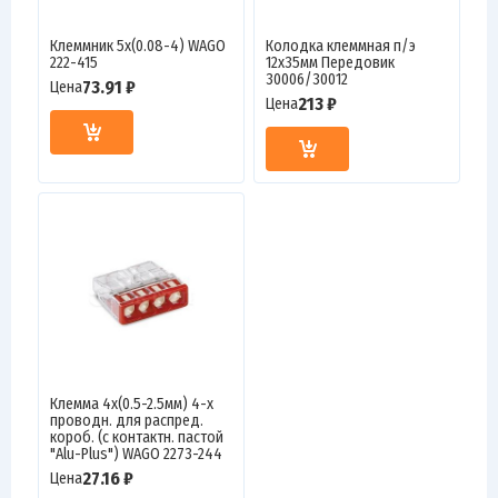
Клеммник 5х(0.08-4) WAGO
Колодка клеммная п/э
222-415
12х35мм Передовик
30006/30012
73.91 ₽
Цена
213 ₽
Цена
Клемма 4х(0.5-2.5мм) 4-х
проводн. для распред.
короб. (с контактн. пастой
"Alu-Plus") WAGO 2273-244
27.16 ₽
Цена