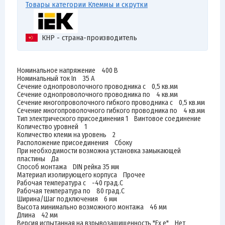
Товары категории Клеммы и скрутки
КНР - страна-производитель
Номинальное напряжение 400 В
Номинальный ток In 35 А
Сечение однопроволочного проводника с 0,5 кв.мм
Сечение однопроволочного проводника по 4 кв.мм
Сечение многопроволочного гибкого проводника с 0,5 кв.мм
Сечение многопроволочного гибкого проводника по 4 кв.мм
Тип электрического присоединения 1 Винтовое соединение
Количество уровней 1
Количество клемм на уровень 2
Расположение присоединения Сбоку
При необходимости возможна установка замыкающей
пластины Да
Способ монтажа DIN рейка 35 мм
Материал изолирующего корпуса Прочее
Рабочая температура с -40 град.C
Рабочая температура по 80 град.C
Ширина/Шаг подключения 6 мм
Высота минимально возможного монтажа 46 мм
Длина 42 мм
Версия испытанная на взрывозащищенность "Ex е" Нет