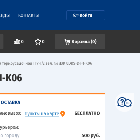
ЕНДЫ
КОНТАКТЫ
Войти
0
0
Корзина (
0
)
а термоусадочная ТТУ 4/2 зел. 1м ИЭК UDRS-D4-1-K06
1-K06
ДОСТАВКА
амовывоз:
БЕСПЛАТНО
Пункты на карте
урьером:
о городу
500 руб.