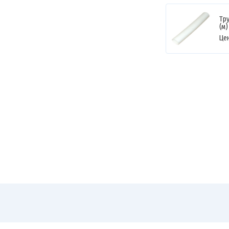
Тр
(м)
Це