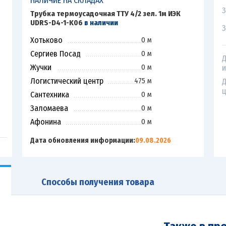
НАЛИЧИЕ НА СКЛАДАХ
З
Трубка термоусадочная ТТУ 4/2 зел. 1м ИЭК
UDRS-D4-1-K06
в наличии
З
Хотьково
0 м
Сергиев Посад
0 м
Д
Жучки
0 м
и
Логистический центр
475 м
Д
ц
Сантехника
0 м
Заломаева
0 м
Афонина
0 м
Дата обновления информации:
09.08.2026
Способы получения товара