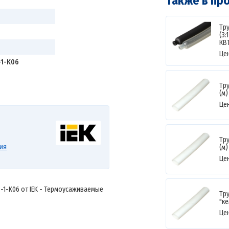
Также в пр
Тр
(3:
КВ
Це
-1-K06
Тр
(м)
Це
Тр
ия
(м)
Це
-1-K06 от IEK - Термоусаживаемые
Тр
"ке
Це