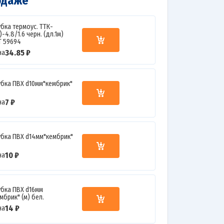
одаже
убка термоус. ТТК-
1)-4.8/1.6 черн. (дл.1м)
Т 59694
34.85 ₽
на
убка ПВХ d10мм"кембрик"
7 ₽
на
убка ПВХ d14мм"кембрик"
10 ₽
на
убка ПВХ d16мм
мбрик" (м) бел.
14 ₽
на