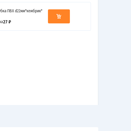
убка ПВХ d22мм"кембрик"
27 ₽
на