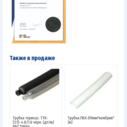
Также в продаже
Трубка термоус. ТТК-
Трубка ПВХ d10мм"кембрик"
(3:1)-4.8/1.6 черн. (дл.1м)
(м)
КВТ 59694