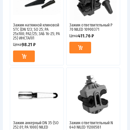
Зажим натяжной клиновой
Зажим ответвительный P
STC (DN 123; SO 25; PA
70 NILED 10900371
25х100; PA2/25; ЗАБ 16-25; PA
411.76 ₽
Цена
25) ИНСТАЛЛ
98.21 ₽
Цена
Зажим анкерный DN 35 (SO
Зажим ответвительный N
252.01; PA 1000) NILED
640 NILED 11200581