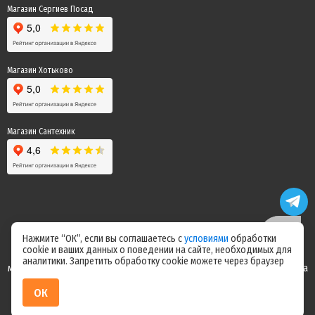
Магазин Сергиев Посад
Магазин Хотьково
Магазин Сантехник
Нажмите “ОК”, если вы соглашаетесь с
условиями
обработки
cookie и ваших данных о поведении на сайте, необходимых для
Цены на сайте не являются офертой! Актуальные цены уточняйте у
аналитики. Запретить обработку cookie можете через браузер
менеджера после оформления заказа! Спасибо за понимание! Команда
магазина "Электрик"
ОК
ИП Ерепилов Дмитрий Юрьевич / ИНН 504216004070