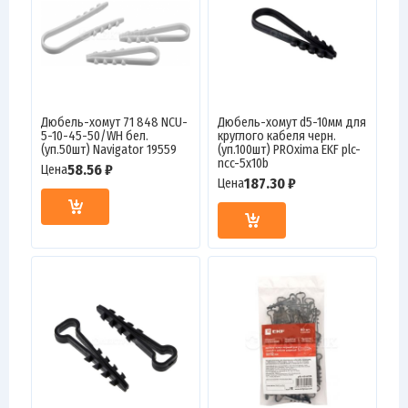
Дюбель-хомут 71 848 NCU-
Дюбель-хомут d5-10мм для
5-10-45-50/WH бел.
круглого кабеля черн.
(уп.50шт) Navigator 19559
(уп.100шт) PROxima EKF plc-
ncc-5x10b
58.56 ₽
Цена
187.30 ₽
Цена