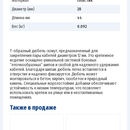
Материал
Пластик
Диаметр (мм)
28
Длинна мм
44
Вес (кг)
0.092
Т-образный дюбель-хомут, предназначенный для
закрепления пары кабелей диаметром 12 мм. Это крепежное
изделие оснащено уникальной системой боковых
“елочкообразных” шипов и скобой для надежного удержания
кабелей. Благодаря шипам дюбель легко вставляется в
отверстие и надежно фиксируется. Дюбель может
монтироваться в бетон, кирпич, газобетон и природный
камень. Специальные морозостойкие добавки обеспечивают
устойчивость к низким температурам, что позволяет
использовать крепеж на улице или в неотапливаемых
помещениях.
Также в продаже