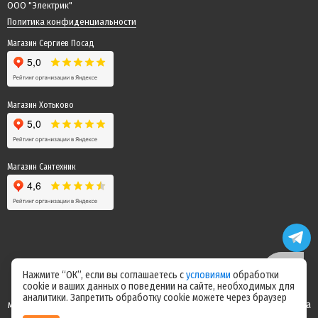
ООО "Электрик"
Политика конфиденциальности
Магазин Сергиев Посад
Магазин Хотьково
Магазин Сантехник
Нажмите “ОК”, если вы соглашаетесь с
условиями
обработки
cookie и ваших данных о поведении на сайте, необходимых для
Цены на сайте не являются офертой! Актуальные цены уточняйте у
аналитики. Запретить обработку cookie можете через браузер
менеджера после оформления заказа! Спасибо за понимание! Команда
магазина "Электрик"