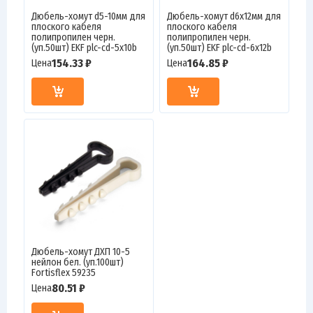
Дюбель-хомут d5-10мм для
Дюбель-хомут d6х12мм для
плоского кабеля
плоского кабеля
полипропилен черн.
полипропилен черн.
(уп.50шт) EKF plc-cd-5x10b
(уп.50шт) EKF plc-cd-6x12b
154.33 ₽
164.85 ₽
Цена
Цена
Дюбель-хомут ДХП 10-5
нейлон бел. (уп.100шт)
Fortisflex 59235
80.51 ₽
Цена