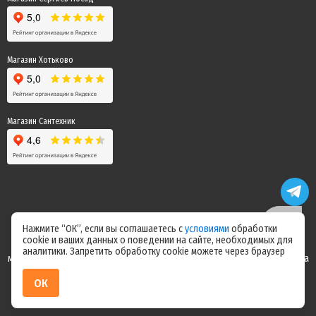
Магазин Хотьково
Магазин Сантехник
Нажмите “ОК”, если вы соглашаетесь с
условиями
обработки
cookie и ваших данных о поведении на сайте, необходимых для
Цены на сайте не являются офертой! Актуальные цены уточняйте у
аналитики. Запретить обработку cookie можете через браузер
менеджера после оформления заказа! Спасибо за понимание! Команда
магазина "Электрик"
ОК
ИП Ерепилов Дмитрий Юрьевич / ИНН 504216004070