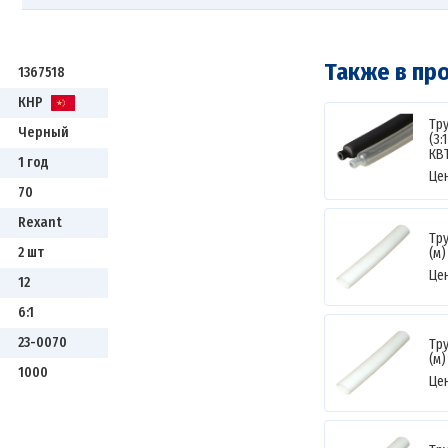
Также в пр
1367518
КНР
Тр
Черный
(3:
КВ
1 год
Це
70
Rexant
Тр
2 шт
(м)
Це
12
6:1
23-0070
Тр
(м)
1000
Це