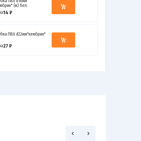
убка ПВХ d16мм
мбрик" (м) бел.
14 ₽
на
убка ПВХ d22мм"кембрик"
27 ₽
на