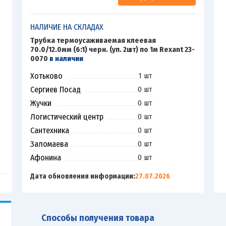
НАЛИЧИЕ НА СКЛАДАХ
Трубка термоусаживаемая клеевая
70.0/12.0мм (6:1) черн. (уп. 2шт) по 1м Rexant 23-
0070
в наличии
Хотьково
1 шт
Сергиев Посад
0 шт
Жучки
0 шт
Логистический центр
0 шт
Сантехника
0 шт
Заломаева
0 шт
Афонина
0 шт
Дата обновления информации:
27.07.2026
Способы получения товара