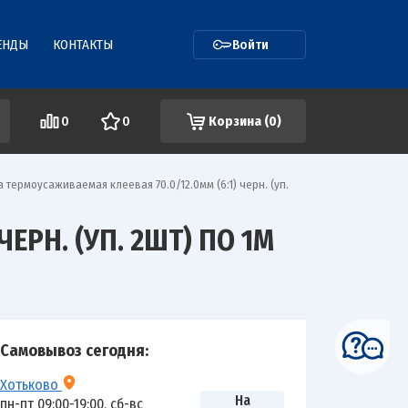
ЕНДЫ
КОНТАКТЫ
Войти
0
0
Корзина (
0
)
а термоусаживаемая клеевая 70.0/12.0мм (6:1) черн. (уп.
ЕРН. (УП. 2ШТ) ПО 1М
Самовывоз сегодня:
Хотьково
На
пн-пт 09:00-19:00, сб-вс