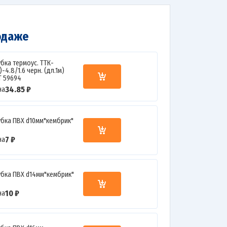
одаже
убка термоус. ТТК-
1)-4.8/1.6 черн. (дл.1м)
Т 59694
34.85 ₽
на
убка ПВХ d10мм"кембрик"
7 ₽
на
убка ПВХ d14мм"кембрик"
10 ₽
на