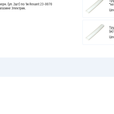
Тр
ерн. (уп. 2шт) по 1м Rexant 23-0070
"ке
агазине Электрик.
Це
Тр
(м)
Це