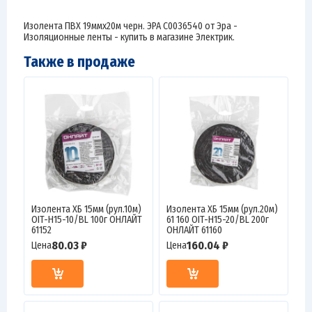
Изолента ПВХ 19ммх20м черн. ЭРА C0036540 от Эра -
Изоляционные ленты - купить в магазине Электрик.
Также в продаже
Изолента ХБ 15мм (рул.10м)
Изолента ХБ 15мм (рул.20м)
OIT-H15-10/BL 100г ОНЛАЙТ
61 160 OIT-H15-20/BL 200г
61152
ОНЛАЙТ 61160
80.03 ₽
160.04 ₽
Цена
Цена