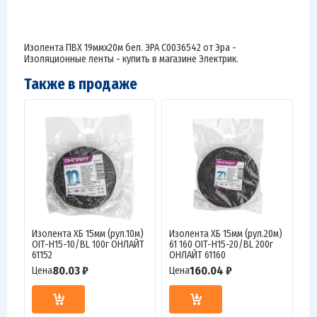
Изолента ПВХ 19ммх20м бел. ЭРА C0036542 от Эра -
Изоляционные ленты - купить в магазине Электрик.
Также в продаже
Изолента ХБ 15мм (рул.10м)
Изолента ХБ 15мм (рул.20м)
OIT-H15-10/BL 100г ОНЛАЙТ
61 160 OIT-H15-20/BL 200г
61152
ОНЛАЙТ 61160
80.03 ₽
160.04 ₽
Цена
Цена