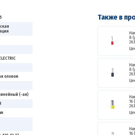
Также в пр
5
ская
ация
На
8 
26
Це
ELECTRIC
На
8 
26
я оловом
Це
инейный (-ая)
На
16 
Я
26
мм
Це
На
16 