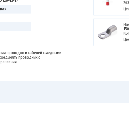
-120-12-17
26
вая
Це
На
150
КВ
Це
ния проводов и кабелей с медными
соединять проводник с
репления.