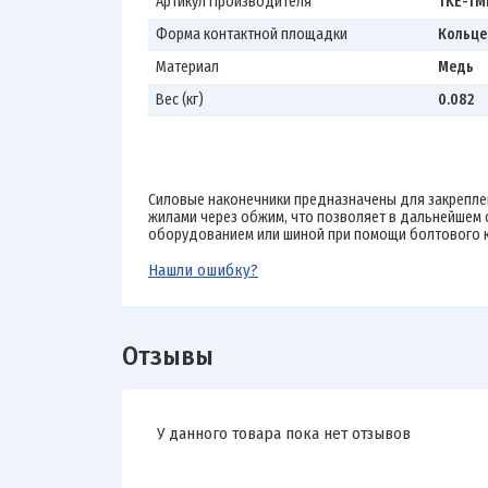
Артикул Производителя
TKE-TML
Форма контактной площадки
Кольце
Материал
Медь
Вес (кг)
0.082
Силовые наконечники предназначены для закрепле
жилами через обжим, что позволяет в дальнейшем 
оборудованием или шиной при помощи болтового к
Нашли ошибку?
Отзывы
У данного товара пока нет отзывов