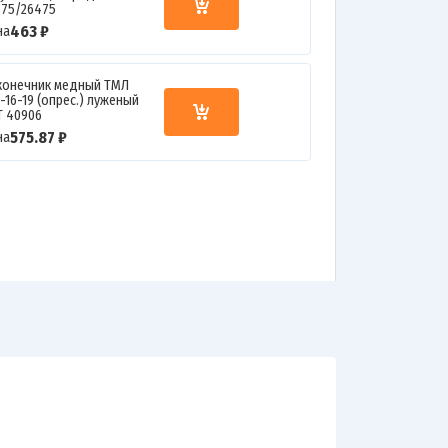
375/26475
463 ₽
на
конечник медный ТМЛ
-16-19 (опрес.) луженый
Т 40906
575.87 ₽
на