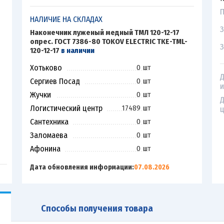
П
НАЛИЧИЕ НА СКЛАДАХ
З
Наконечник луженый медный ТМЛ 120-12-17
опрес. ГОСТ 7386-80 TOKOV ELECTRIC TKE-TML-
З
120-12-17
в наличии
Хотьково
0 шт
Д
Сергиев Посад
0 шт
и
Жучки
0 шт
Д
Логистический центр
17489 шт
ц
Сантехника
0 шт
Заломаева
0 шт
Афонина
0 шт
Дата обновления информации:
07.08.2026
Способы получения товара