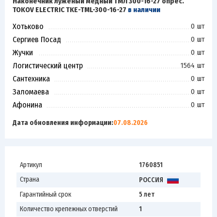
Наконечник луженый медный ТМЛ 300-16-27 опрес.
TOKOV ELECTRIC TKE-TML-300-16-27
в наличии
Хотьково
0 шт
Сергиев Посад
0 шт
Жучки
0 шт
Логистический центр
1564 шт
Сантехника
0 шт
Заломаева
0 шт
Афонина
0 шт
Дата обновления информации:
07.08.2026
Артикул
1760851
Страна
РОССИЯ
Гарантийный срок
5 лет
Количество крепежных отверстий
1