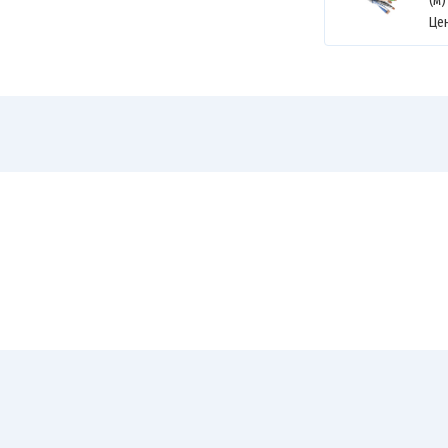
(м)
Це