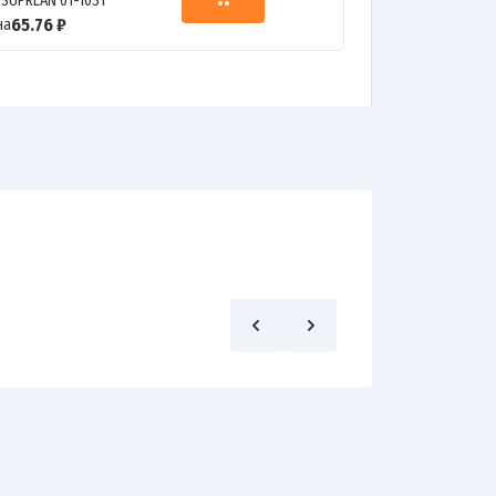
 SUPRLAN 01-1031
65.76 ₽
на