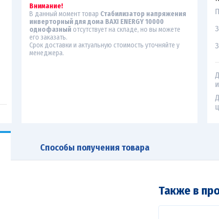
Внимание!
П
В данный момент товар
Стабилизатор напряжения
инверторный для дома BAXI ENERGY 10000
З
однофазный
отсутствует на складе, но вы можете
его заказать.
З
Срок доставки и актуальную стоимость уточняйте у
менеджера.
Д
и
Д
ц
Способы получения товара
Также в пр