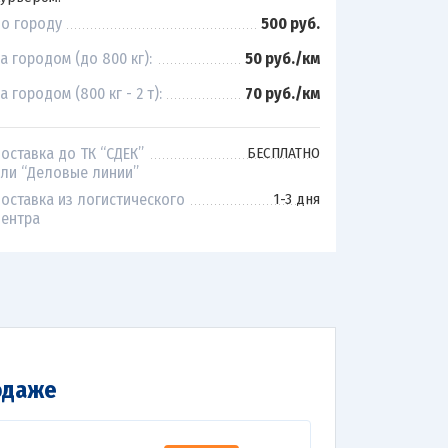
о городу
500 руб.
а городом (до 800 кг):
50 руб./км
а городом (800 кг - 2 т):
70 руб./км
оставка до ТК “СДЕК”
БЕСПЛАТНО
ли “Деловые линии”
оставка из логистического
1-3 дня
ентра
одаже