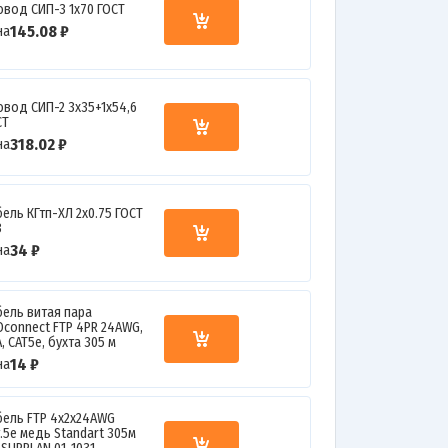
овод СИП-3 1х70 ГОСТ
145.08 ₽
на
овод СИП-2 3х35+1х54,6
СТ
318.02 ₽
на
бель КГтп-ХЛ 2х0.75 ГОСТ
З
34 ₽
на
бель витая пара
Oconnect FTP 4PR 24AWG,
, CAT5e, бухта 305 м
14 ₽
на
бель FTP 4х2х24AWG
т.5е медь Standart 305м