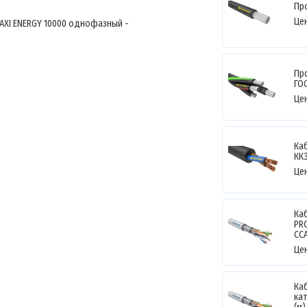
Пр
Це
AXI ENERGY 10000 однофазный -
Пр
ГО
Це
Ка
КК
Це
Ка
PR
CCA
Це
Ка
ка