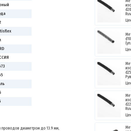
Ме
рный
из
d2
ода
Ruv
Це
2
tisflex
Ме
d1
м
(уп
RD
Це
ССИЯ
Ме
673
из
d2
65
Ру
Це
аль
5
Ме
из
5
d2
Ruv
Це
Ме
и проводов диаметром до 13.9 мм,