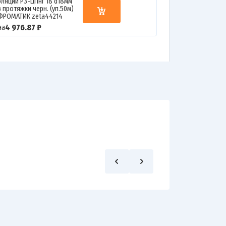
оляции Р3-ЦПнг 18 d18мм
 протяжки черн. (уп.50м)
ФРОМАТИК zeta44214
4 976.87 ₽
на