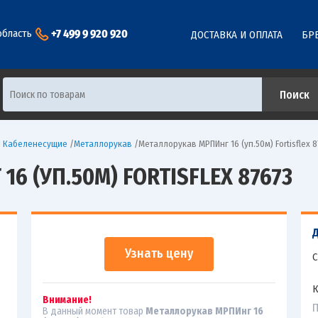
+7 499 9 920 920
область
ДОСТАВКА И ОПЛАТА
БР
ы Кабеленесущие
/
Металлорукав
/
Металлорукав МРПИнг 16 (уп.50м) Fortisflex 8
6 (УП.50М) FORTISFLEX 87673
Узнать цену
С
К
Внимание!
П
В данный момент товар
Металлорукав МРПИнг 16