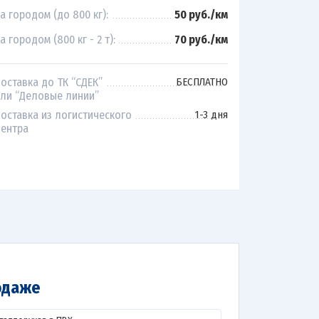
а городом (до 800 кг):
50 руб./км
а городом (800 кг - 2 т):
70 руб./км
оставка до ТК “СДЕК”
БЕСПЛАТНО
ли “Деловые линии”
оставка из логистического
1-3 дня
ентра
одаже