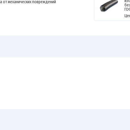
из
та от механических повреждений
без
ГО
Це