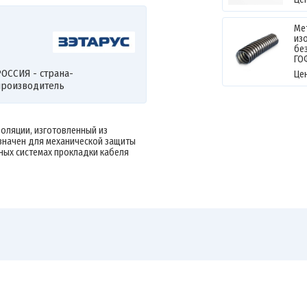
Ме
из
без
ГО
ОССИЯ - страна-
Це
производитель
золяции, изготовленный из
значен для механической защиты
ных системах прокладки кабеля