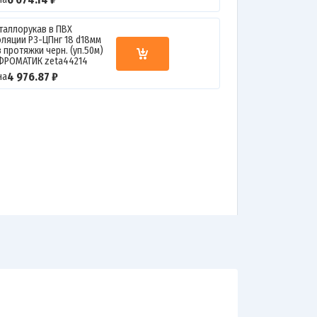
таллорукав в ПВХ
оляции Р3-ЦПнг 18 d18мм
 протяжки черн. (уп.50м)
ФРОМАТИК zeta44214
4 976.87 ₽
на