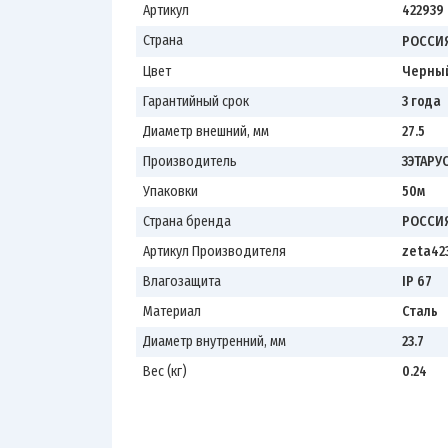
Артикул
422939
Страна
РОССИ
Цвет
Черны
Гарантийный срок
3 года
Диаметр внешний, мм
27.5
Производитель
ЗЭТАРУ
Упаковки
50м
Страна бренда
РОССИ
Артикул Производителя
zeta42
Влагозащита
IP 67
Материал
Сталь
Диаметр внутренний, мм
23.7
Вес (кг)
0.24