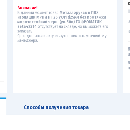
К
Внимание!
П
В данный момент товар
Металлорукав в ПВХ
изоляции МРПИ НГ 25 УХЛ1 d25мм без протяжки
З
морозостойкий черн. (уп.50м) ГОФРОМАТИК
zeta42314
отсутствует на складе, но вы можете его
З
заказать.
Срок доставки и актуальную стоимость уточняйте у
менеджера.
Д
и
Д
ц
Способы получения товара