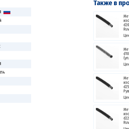
Также в пр
Я
Ме
й
из
d2
Ruv
Це
С
Ме
d1
(уп
Я
Це
314
Ме
из
d2
Ру
Це
Ме
из
d2
Ruv
Це