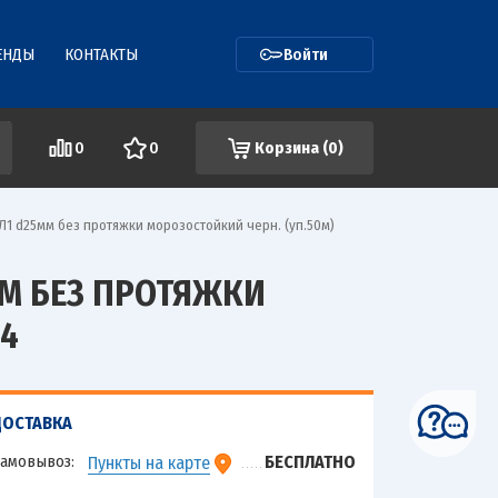
ЕНДЫ
КОНТАКТЫ
Войти
0
0
Корзина (
0
)
Л1 d25мм без протяжки морозостойкий черн. (уп.50м)
ММ БЕЗ ПРОТЯЖКИ
14
ДОСТАВКА
амовывоз:
БЕСПЛАТНО
Пункты на карте