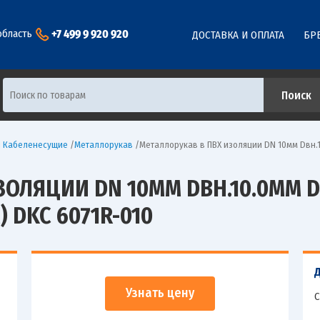
+7 499 9 920 920
область
ДОСТАВКА И ОПЛАТА
БР
ы Кабеленесущие
/
Металлорукав
/
Металлорукав в ПВХ изоляции DN 10мм Dвн.10
ЗОЛЯЦИИ DN 10ММ DВН.10.0ММ D
) DKC 6071R-010
Узнать цену
С