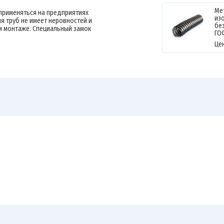
Ме
применяться на предприятиях
из
я труб не имеет неровностей и
без
и монтаже. Специальный замок
ГО
Це