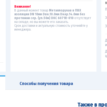
К
Внимание!
П
В данный момент товар
Металлорукав в ПВХ
изоляции DN 10мм Dвн.10.0мм Dнар.14.0мм без
З
протяжки сер. (уп.50м) DKC 6071R-010
отсутствует
на складе, но вы можете его заказать.
З
Срок доставки и актуальную стоимость уточняйте у
менеджера.
Д
и
Д
ц
Способы получения товара
Также в пр
7