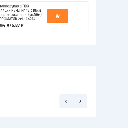
таллорукав в ПВХ
оляции Р3-ЦПнг 18 d18мм
 протяжки черн. (уп.50м)
ФРОМАТИК zeta44214
4 976.87 ₽
на