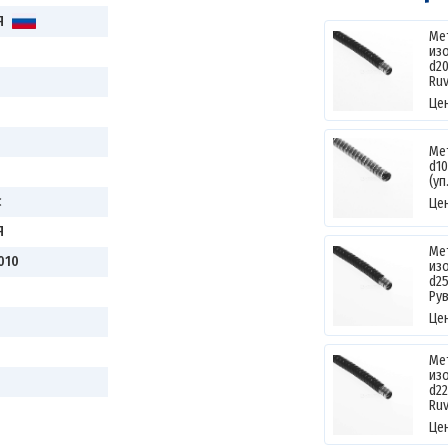
Я
Ме
из
d2
Ruv
Це
Ме
d1
(уп
c
Це
Я
Ме
010
из
d2
Ру
Це
Ме
из
d2
Ruv
Це