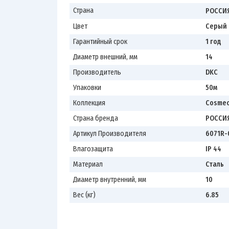
Страна
РОССИ
Цвет
Серый
Гарантийный срок
1 год
Диаметр внешний, мм
14
Производитель
DKC
Упаковки
50м
Коллекция
Cosme
Страна бренда
РОССИ
Артикул Производителя
6071R-
Влагозащита
IP 44
Материал
Сталь
Диаметр внутренний, мм
10
Вес (кг)
6.85