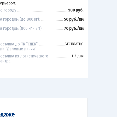
урьером:
о городу
500 руб.
а городом (до 800 кг):
50 руб./км
а городом (800 кг - 2 т):
70 руб./км
оставка до ТК “СДЕК”
БЕСПЛАТНО
ли “Деловые линии”
оставка из логистического
1-3 дня
ентра
одаже