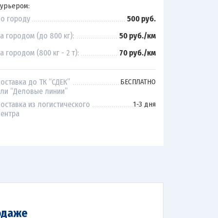
урьером:
о городу
500 руб.
а городом (до 800 кг):
50 руб./км
а городом (800 кг - 2 т):
70 руб./км
оставка до ТК “СДЕК”
БЕСПЛАТНО
ли “Деловые линии”
оставка из логистического
1-3 дня
ентра
одаже