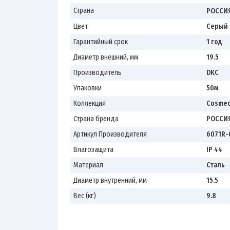
Страна
РОССИ
Цвет
Серый
Гарантийный срок
1 год
Диаметр внешний, мм
19.5
Производитель
DKC
Упаковки
50м
Коллекция
Cosme
Страна бренда
РОССИ
Артикул Производителя
6071R-
Влагозащита
IP 44
Материал
Сталь
Диаметр внутренний, мм
15.5
Вес (кг)
9.8