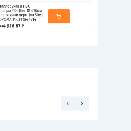
таллорукав в ПВХ
оляции Р3-ЦПнг 18 d18мм
 протяжки черн. (уп.50м)
ФРОМАТИК zeta44214
4 976.87 ₽
на