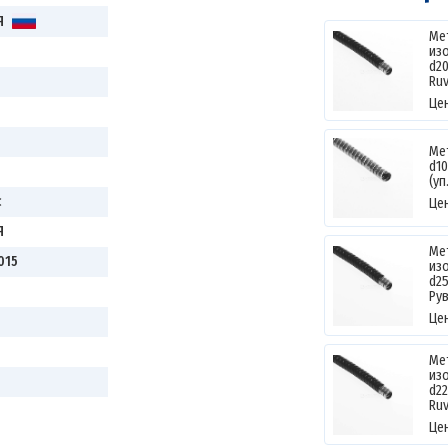
Я
Ме
из
d2
Ruv
Це
Ме
d1
(уп
c
Це
Я
Ме
015
из
d2
Ру
Це
Ме
из
d2
Ruv
Це