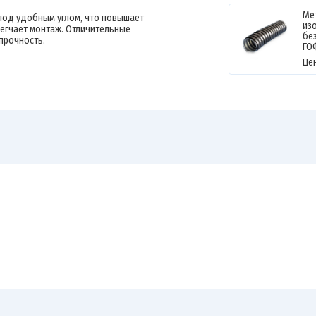
Ме
под удобным углом, что повышает
из
егчает монтаж. Отличительные
без
прочность.
ГО
Це