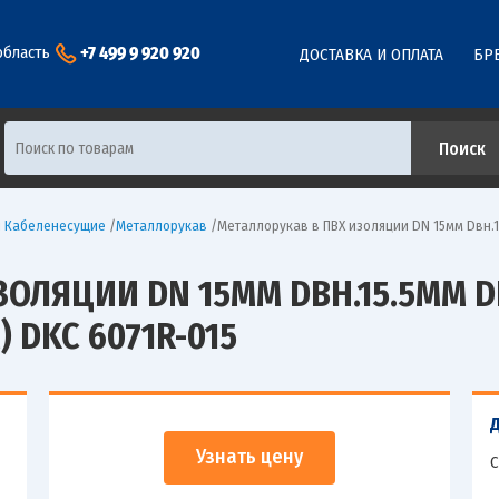
+7 499 9 920 920
область
ДОСТАВКА И ОПЛАТА
БР
ы Кабеленесущие
/
Металлорукав
/
Металлорукав в ПВХ изоляции DN 15мм Dвн.15
ЗОЛЯЦИИ DN 15ММ DВН.15.5ММ D
 DKC 6071R-015
Узнать цену
С