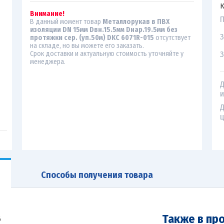
К
Внимание!
П
В данный момент товар
Металлорукав в ПВХ
изоляции DN 15мм Dвн.15.5мм Dнар.19.5мм без
З
протяжки сер. (уп.50м) DKC 6071R-015
отсутствует
на складе, но вы можете его заказать.
З
Срок доставки и актуальную стоимость уточняйте у
менеджера.
Д
и
Д
ц
Способы получения товара
Также в пр
6