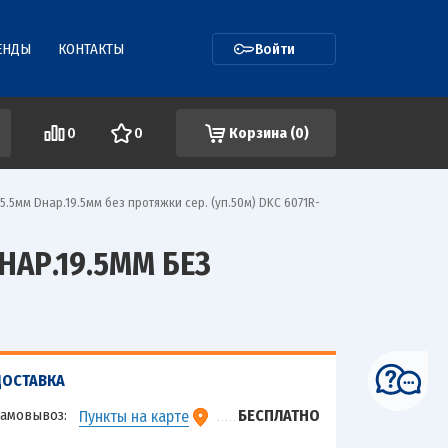
ЕНДЫ
КОНТАКТЫ
Войти
0
0
Корзина (
0
)
.5мм Dнар.19.5мм без протяжки сер. (уп.50м) DKC 6071R-
НАР.19.5ММ БЕЗ
ДОСТАВКА
амовывоз:
БЕСПЛАТНО
Пункты на карте