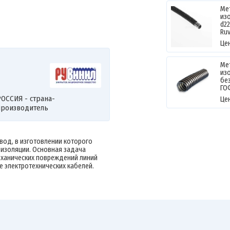
Ме
из
d2
Ruv
Це
Ме
из
без
ГО
ОССИЯ - страна-
Це
производитель
вод, в изготовлении которого
 изоляции. Основная задача
еханических повреждений линий
е электротехнических кабелей.