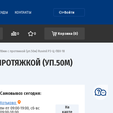
ЕНДЫ
КОНТАКТЫ
Войти
0
0
Корзина (
0
)
8мм с протяжкой (уп.50м) Ruvinil Р3-Ц-ПВХ-18
ПРОТЯЖКОЙ (УП.50М)
Самовывоз сегодня:
Хотьково
На
пн-пт 09:00-19:00, сб-вс
карте
09:00-18:00