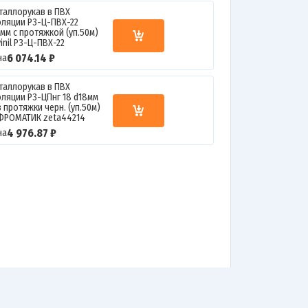
таллорукав в ПВХ
оляции Р3-Ц-ПВХ-22
2мм с протяжкой (уп.50м)
inil Р3-Ц-ПВХ-22
6 074.14 ₽
на
таллорукав в ПВХ
оляции Р3-ЦПнг 18 d18мм
 протяжки черн. (уп.50м)
ФРОМАТИК zeta44214
4 976.87 ₽
на