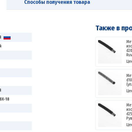
Способы получения товара
Также в пр
Я
Ме
й
из
d2
Ruv
Це
Ме
d1
(уп
Я
Це
ВХ-18
Ме
из
d2
Ру
Це