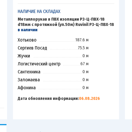
НАЛИЧИЕ НА СКЛАДАХ
Металлорукав в ПВХ изоляции Р3-Ц-ПВХ-18
d18мм с протяжкой (уп.50м) Ruvinil Р3-Ц-ПВХ-18
в наличии
Хотьково
187.6 м
Сергиев Посад
75.5 м
Жучки
0 м
Логистический центр
67 м
Сантехника
0 м
Заломаева
0 м
Афонина
0 м
Дата обновления информации:
06.08.2026