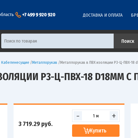
+7 499 9 920 920
область
ДОСТАВКА И ОПЛАТА
БР
ы Кабеленесущие
/
Металлорукав
/
Металлорукав в ПВХ изоляции Р3-Ц-ПВХ-18 d1
ЗОЛЯЦИИ Р3-Ц-ПВХ-18 D18ММ С 
-
+
3 719.29
руб.
Купить