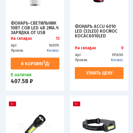
ФОНАРЬ-СВЕТИЛЬНИК
ФОНАРЬ ACCU 6010
10ВТ COB LED 4В 2МА.Ч
LED (32LED) КОСМОС
ЗАРЯДКА ОТ USB
KOCAC6010LED
КОСМОС KOC118LED
На складах
13
Арт.
160515
На складах
0
Произв.
Космос
Арт.
195690
Произв.
Космос
В КОРЗИНУ
УЗНАТЬ ЦЕНУ
В наличии
407.58 ₽