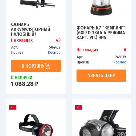
ФОНАРЬ
ФОНАРЬ K7 "КЕМПИНГ"
АККУМУЛЯТОРНЫЙ
(6ХLED 3ХAA 4 РЕЖИМА
НАЛОБНЫЙ/
КАРТ. УП.) ЭРА
ВЕЛОСИПЕДНЫЙ LED
На складах
49
C0044365
10ВТ АККУМ. СЪЕМН. LI-
Арт.
584452
ION 18650 1.2А.Ч USB-
На складах
0
Произв.
Космос
ШНУР АЛЮМ. КОСМОС
Арт.
248119
KOS501LIT
Произв.
Космос
В КОРЗИНУ
УЗНАТЬ ЦЕНУ
В наличии
1 088.28 ₽