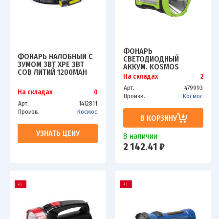
ФОНАРЬ
ФОНАРЬ НАЛОБНЫЙ С
СВЕТОДИОДНЫЙ
ЗУМОМ 3ВТ ХРЕ 3ВТ
АККУМ. KOSMOS
СОВ ЛИТИЙ 1200MAH
PREMIUM 10W LED БОК.
На складах
2
КОСМОС
ПАНЕЛЬ 3ВТ 3 РЕЖИМА
KOCH103WLITH
Арт.
479993
РЕГУЛИРОВКА
На складах
0
Произв.
Космос
ЯРКОСТИ ЗАРЯДНОЕ
Арт.
1412811
УСТРОЙСТВО 220/12В
Произв.
Космос
USB КОСМОС
В КОРЗИНУ
KOSACCU9110WUSB
УЗНАТЬ ЦЕНУ
В наличии
2 142.41 ₽