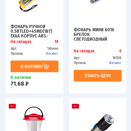
ФОНАРЬ РУЧНОЙ
ФОНАРЬ МИНИ 6016
0.5ВТLED+4SMD(1ВТ)
БРЕЛОК
1XAA КОРПУС ABS-
СВЕТОДИОДНЫЙ
ПЛАСТИК РЕМЕШОК
На складах
18
КОСМОС KOC6016
РУЧНОЙ КОСМОС
Арт.
584444
KOC119B
На складах
0
Произв.
Космос
Арт.
18108
Произв.
Космос
В КОРЗИНУ
УЗНАТЬ ЦЕНУ
В наличии
71.68 ₽