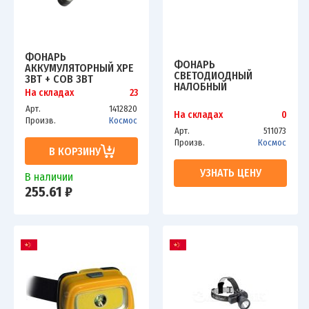
ФОНАРЬ
ФОНАРЬ
АККУМУЛЯТОРНЫЙ XPE
СВЕТОДИОДНЫЙ
3ВТ + COB 3ВТ
НАЛОБНЫЙ
ЛИТИЕВЫЙ АККУМ.
На складах
23
КОМПАКТНЫЙ 3ВТ COB
600МА.Ч MICRO USB
КОСМОС KOC-H101-COB
Арт.
1412820
ШНУР КОСМОС
На складах
0
Произв.
Космос
KOCAC1011LITH
Арт.
511073
Произв.
Космос
В КОРЗИНУ
УЗНАТЬ ЦЕНУ
В наличии
255.61 ₽