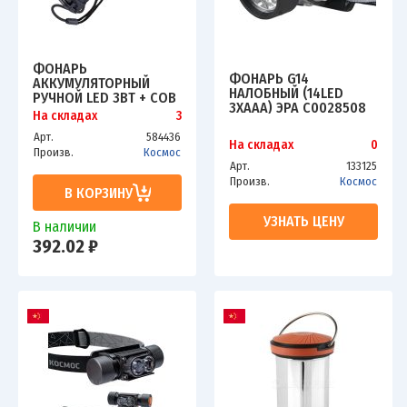
ФОНАРЬ
ФОНАРЬ G14
АККУМУЛЯТОРНЫЙ
НАЛОБНЫЙ (14LED
РУЧНОЙ LED 3ВТ + COB
3ХAAA) ЭРА C0028508
3ВТ АККУМ. LI-ION
На складах
3
18650 1.2А.Ч
Арт.
584436
ИНДИКАТОР USB-ШНУР
На складах
0
Произв.
Космос
ABS-ПЛАСТИК КОСМОС
Арт.
133125
KOS115LIT
Произв.
Космос
В КОРЗИНУ
УЗНАТЬ ЦЕНУ
В наличии
392.02 ₽