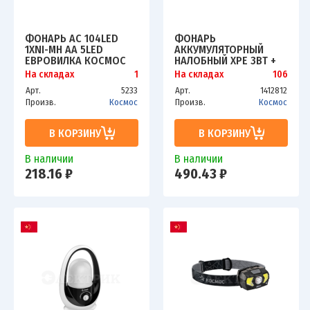
ФОНАРЬ AC 104LED
ФОНАРЬ
1ХNI-MH AA 5LED
АККУМУЛЯТОРНЫЙ
ЕВРОВИЛКА КОСМОС
НАЛОБНЫЙ XPE 3ВТ +
KOCAC104LED
COB 3ВТ СМЕННЫЙ
На складах
1
На складах
106
АККУМ. 1.2А.Ч КОСМОС
Арт.
5233
Арт.
1412812
KOCH3WDLITH
Произв.
Космос
Произв.
Космос
В КОРЗИНУ
В КОРЗИНУ
В наличии
В наличии
218.16 ₽
490.43 ₽