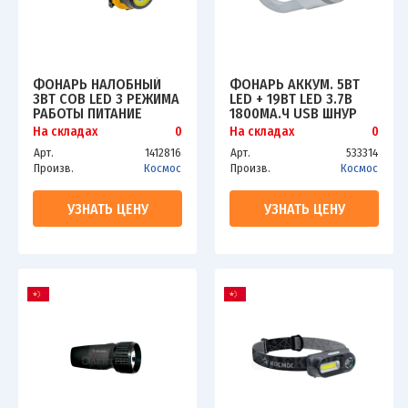
ФОНАРЬ НАЛОБНЫЙ
ФОНАРЬ АККУМ. 5ВТ
3ВТ COB LED 3 РЕЖИМА
LED + 19ВТ LED 3.7В
РАБОТЫ ПИТАНИЕ
1800МА.Ч USB ШНУР
3ХAAA КОСМОС
КОСМОС
На складах
0
На складах
0
KOCH103COBLED
KOSACCU9105W_PEARL
Арт.
1412816
Арт.
533314
Произв.
Космос
Произв.
Космос
УЗНАТЬ ЦЕНУ
УЗНАТЬ ЦЕНУ