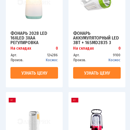
ФОНАРЬ 2028 LED
ФОНАРЬ
16ХLED 3ХAA
АККУМУЛЯТОРНЫЙ LED
РЕГУЛИРОВКА
3ВТ + 16SMD2835 3
ЯРКОСТИ ПОДВЕС.
РЕЖИМА АККУМ. 4В
На складах
0
На складах
0
КЕМПИНГ КОСМОС
1.2А.Ч КОСМОС
Арт.
124286
Арт.
9100
KOC2028LED
KOCACCU678EX
Произв.
Космос
Произв.
Космос
УЗНАТЬ ЦЕНУ
УЗНАТЬ ЦЕНУ