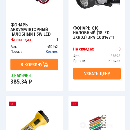
ФОНАРЬ
ФОНАРЬ G18
АККУМУЛЯТОРНЫЙ
НАЛОБНЫЙ (18LED
НАЛОБНЫЙ H5W LED
3ХR03) ЭРА C0014711
5ВТ 2 РЕЖИМА АККУМ.
На складах
1
2А.Ч ЗУ USB КОСМОС
Арт.
452442
KOCACCUH5WLED
На складах
0
Произв.
Космос
Арт.
83898
Произв.
Космос
В КОРЗИНУ
УЗНАТЬ ЦЕНУ
В наличии
385.34 ₽