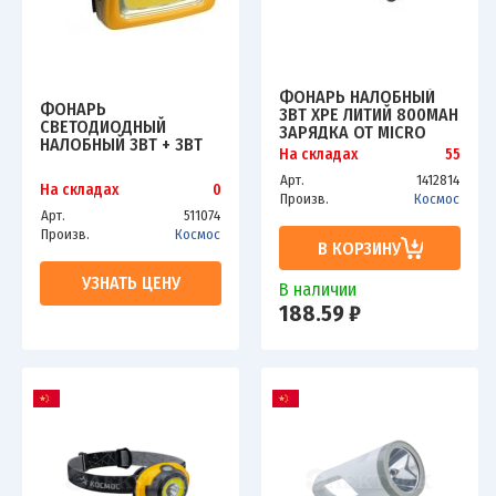
ФОНАРЬ НАЛОБНЫЙ
ФОНАРЬ
3ВТ ХРЕ ЛИТИЙ 800MAH
СВЕТОДИОДНЫЙ
ЗАРЯДКА ОТ MICRO
НАЛОБНЫЙ 3ВТ + 3ВТ
USB ШНУР В КОМПЛ.
На складах
55
COB НАПРАВ. СВЕТ. 3
КОСМОС
РЕЖИМА РАБОТЫ
Арт.
1412814
KOCACHEAD3W
На складах
0
(ПРОЖЕКТОР; МЕСТНОЕ
Произв.
Космос
ОСВЕЩЕН
Арт.
511074
Произв.
Космос
В КОРЗИНУ
УЗНАТЬ ЦЕНУ
В наличии
188.59 ₽