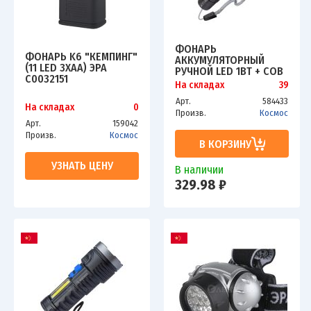
ФОНАРЬ
ФОНАРЬ K6 "КЕМПИНГ"
АККУМУЛЯТОРНЫЙ
(11 LED 3ХAA) ЭРА
РУЧНОЙ LED 1ВТ + COB
C0032151
5ВТ ЛИНЗА ЗУМ АККУМ.
На складах
39
LI-ION 18650 1А.Ч USB-
Арт.
584433
ШНУР ABS-ПЛАСТИК
На складах
0
Произв.
Космос
КОСМОС KOS113LIT
Арт.
159042
Произв.
Космос
В КОРЗИНУ
УЗНАТЬ ЦЕНУ
В наличии
329.98 ₽