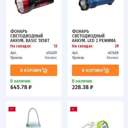
ФОНАРЬ
ФОНАРЬ
СВЕТОДИОДНЫЙ
СВЕТОДИОДНЫЙ
АККУМ. BASIC 1Х5ВТ
АККУМ. LED 2 РЕЖИМА
LED ЗАРЯДКА 220В
0.5ВТ 300МА.Ч ПРЯМАЯ
На складах
13
На складах
29
КОСМОС
ЗАРЯДКА ОТ 220В
Арт.
452439
Арт.
407408
KOCAC9105WLED
КОСМОС
Произв.
Космос
Произв.
Космос
В КОРЗИНУ
В КОРЗИНУ
В наличии
В наличии
645.78 ₽
228.38 ₽