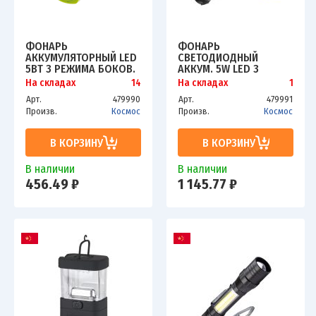
ФОНАРЬ
ФОНАРЬ
АККУМУЛЯТОРНЫЙ LED
СВЕТОДИОДНЫЙ
5ВТ 3 РЕЖИМА БОКОВ.
АККУМ. 5W LED 3
ПАНЕЛЬ COB 2ВТ ЗУ
РЕЖИМА БОК. ПАНЕЛЬ
На складах
14
На складах
1
КОСМОС
10ВТ ЗАРЯДНОЕ
Арт.
479990
Арт.
479991
KOCAC7035WLED
УСТРОЙСТВО 220/12В
Произв.
Космос
Произв.
Космос
КОСМОС KOCAC
В КОРЗИНУ
В КОРЗИНУ
В наличии
В наличии
456.49 ₽
1 145.77 ₽