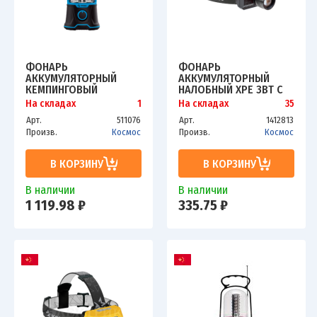
ФОНАРЬ
ФОНАРЬ
АККУМУЛЯТОРНЫЙ
АККУМУЛЯТОРНЫЙ
КЕМПИНГОВЫЙ
НАЛОБНЫЙ XPE 3ВТ С
KOSMOS PREMIUM COB
ЗУМОМ ЛИТИЕВЫЙ
На складах
1
На складах
35
4LED 3ВТ АККУМ. 4В
АККУМ. 1.2А.Ч ЗУ MICRO
Арт.
511076
Арт.
1412813
2А.Ч КОСМОС
USB ШНУР (В КОМПЛ.)
Произв.
Космос
Произв.
Космос
KOSAC6011LED
КОСМОС KOCH3WZOO
В КОРЗИНУ
В КОРЗИНУ
В наличии
В наличии
1 119.98 ₽
335.75 ₽