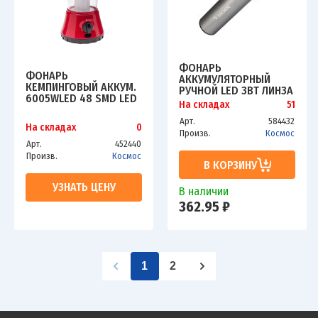
ФОНАРЬ
ФОНАРЬ
АККУМУЛЯТОРНЫЙ
КЕМПИНГОВЫЙ АККУМ.
РУЧНОЙ LED 3ВТ ЛИНЗА
6005WLED 48 SMD LED
ЗУМ АККУМ. LI-ION
На складах
51
4В 2А.Ч КОСМОС
18650 1.2А.Ч USB-ШНУР
KOCACCU6005WLED
Арт.
584432
АНОДИР. АЛЮМ.
На складах
0
Произв.
Космос
КОСМОС KOS111LIT
Арт.
452440
Произв.
Космос
В КОРЗИНУ
УЗНАТЬ ЦЕНУ
В наличии
362.95 ₽
1
2