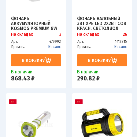
ФОНАРЬ
ФОНАРЬ НАЛОБНЫЙ
АККУМУЛЯТОРНЫЙ
3ВТ ХРЕ LED 2Х2ВТ СОВ
KOSMOS PREMIUM 8W
КРАСН. СВЕТОДИОД
LED РЕГУЛИРОВКА
КОСМОС
На складах
3
На складах
26
ЯРКОСТИ ЗУ 220/12В
KOCHUNTHELPER5W
Арт.
479992
Арт.
1412815
КОСМОС
Произв.
Космос
Произв.
Космос
KOSAC6012HWLED
В КОРЗИНУ
В КОРЗИНУ
В наличии
В наличии
868.43 ₽
290.82 ₽