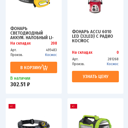
ФОНАРЬ
ФОНАРЬ ACCU 6010
СВЕТОДИОДНЫЙ
LED (32LED) С РАДИО
АККУМ. НАЛОБНЫЙ LI-
КОСМОС
PO 3ВТ COB ЗАРЯДКА
На складах
208
KOCAC6010LED_RADIO
ОТ 220В КОСМОС KOC-
Арт.
495483
LIPOH3WCOB
На складах
0
Произв.
Космос
Арт.
281268
Произв.
Космос
В КОРЗИНУ
УЗНАТЬ ЦЕНУ
В наличии
302.51 ₽