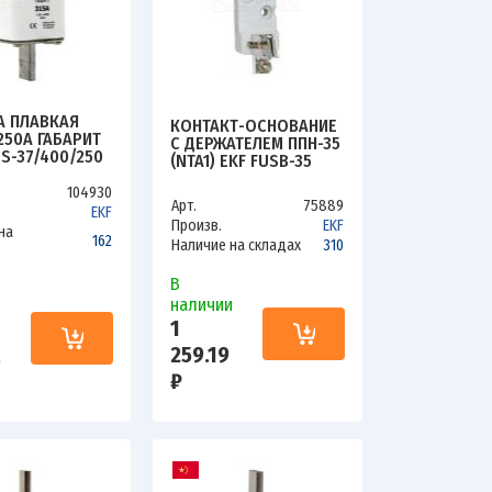
А ПЛАВКАЯ
КОНТАКТ-ОСНОВАНИЕ
250А ГАБАРИТ
С ДЕРЖАТЕЛЕМ ППН-35
US-37/400/250
(NTA1) EKF FUSB-35
104930
Арт.
75889
EKF
Произв.
EKF
на
162
Наличие на складах
310
В
наличии
и
1
259.19
5
₽