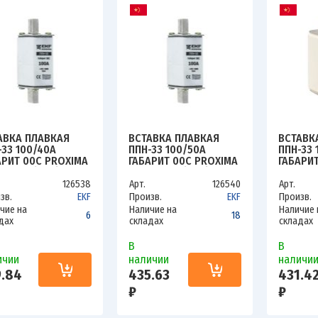
АВКА ПЛАВКАЯ
ВСТАВКА ПЛАВКАЯ
ВСТАВК
-33 100/40А
ППН-33 100/50А
ППН-33 
АРИТ 00C PROXIMA
ГАБАРИТ 00C PROXIMA
ГАБАРИ
 FUS-33/100/40
EKF FUS-33/100/50
EKF FUS
126538
Арт.
126540
Арт.
зв.
EKF
Произв.
EKF
Произв.
чие на
Наличие на
Наличие 
6
18
дах
складах
складах
В
В
ичии
наличии
наличи
9.84
435.63
431.4
₽
₽