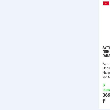
ВСТ
ППН
ГАБ
EKF
Арт.
Прои
Нали
скла
В
нал
36
₽