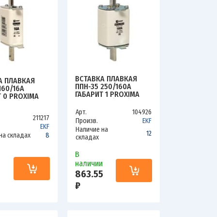
ВСТАВКА ПЛАВКАЯ
А ПЛАВКАЯ
ППН-35 250/160А
160/16А
ГАБАРИТ 1 PROXIMA
 0 PROXIMA
EKF FUS-35/250/160
-33-0/160/16
Арт.
104926
211217
Произв.
EKF
EKF
Наличие на
12
на складах
8
складах
В
и
наличии
863.55
₽