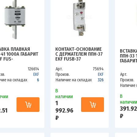
АВКА ПЛАВКАЯ
КОНТАКТ-ОСНОВАНИЕ
ВСТАВК
-41 1000А ГАБАРИТ
С ДЕРЖАТЕЛЕМ ППН-37
ППН-33 
F FUS-
EKF FUSB-37
ГАБАРИТ
250/1000
EKF FUS
126614
Арт.
75694
зв.
EKF
Произв.
EKF
Арт.
чие на складах
6
Наличие на складах
326
Произв.
Наличие 
В
В
ичии
наличии
наличи
1
391.92
.51
992.96
₽
₽