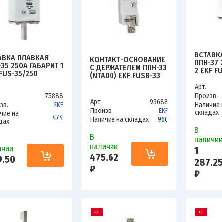
ВСТАВК
АВКА ПЛАВКАЯ
КОНТАКТ-ОСНОВАНИЕ
ППН-37 
-35 250А ГАБАРИТ 1
С ДЕРЖАТЕЛЕМ ППН-33
2 EKF F
 FUS-35/250
(NTA00) EKF FUSB-33
Арт.
75888
Произв.
Арт.
93688
зв.
EKF
Наличие 
Произв.
EKF
складах
чие на
474
Наличие на складах
960
дах
В
В
наличи
наличии
ичии
1
475.62
9.50
287.2
₽
₽