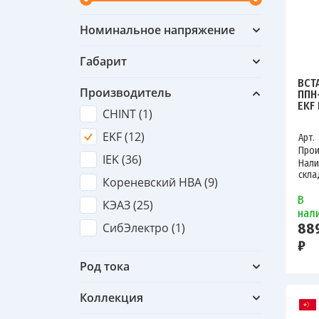
Номинальное напряжение
Габарит
ВСТ
Производитель
ППН
EKF
CHINT (
1
)
EKF (
12
)
Арт.
Прои
IEK (
36
)
Нали
скла
Кореневский НВА (
9
)
В
КЭАЗ (
25
)
нал
СибЭлектро (
1
)
88
₽
Род тока
Коллекция