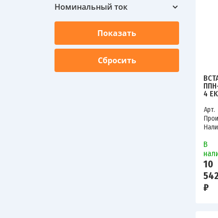
Номинальный ток
ВСТ
ППН
4 EK
41/1
Арт.
Прои
Нали
В
нал
10
542
₽