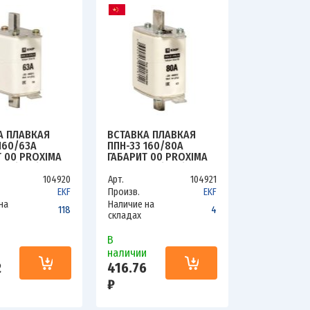
А ПЛАВКАЯ
ВСТАВКА ПЛАВКАЯ
160/63А
ППН-33 160/80А
Т 00 PROXIMA
ГАБАРИТ 00 PROXIMA
-33/160/63
EKF FUS-33/160/80
104920
Арт.
104921
EKF
Произв.
EKF
на
Наличие на
118
4
складах
В
и
наличии
2
416.76
₽