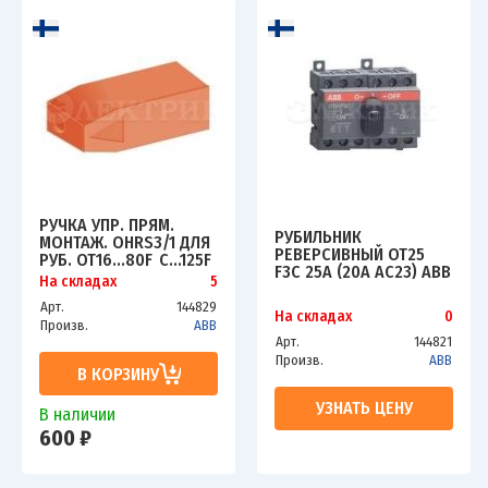
РУЧКА УПР. ПРЯМ.
РУБИЛЬНИК
МОНТАЖ. OHRS3/1 ДЛЯ
РЕВЕРСИВНЫЙ OT25
РУБ. OT16...80F_C...125F
F3C 25A (20A AC23) ABB
КРАСН. ABB
На складах
5
1SCA104863R1001
1SCA108688R1001
Арт.
144829
На складах
0
Произв.
ABB
Арт.
144821
Произв.
ABB
В КОРЗИНУ
УЗНАТЬ ЦЕНУ
В наличии
600 ₽