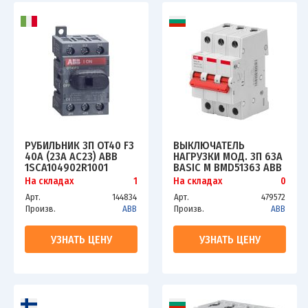
РУБИЛЬНИК 3П OT40 F3
ВЫКЛЮЧАТЕЛЬ
40A (23A AC23) ABB
НАГРУЗКИ МОД. 3П 63А
1SCA104902R1001
BASIC M BMD51363 ABB
2CDD643051R0063
На складах
1
На складах
0
Арт.
144834
Арт.
479572
Произв.
ABB
Произв.
ABB
УЗНАТЬ ЦЕНУ
УЗНАТЬ ЦЕНУ