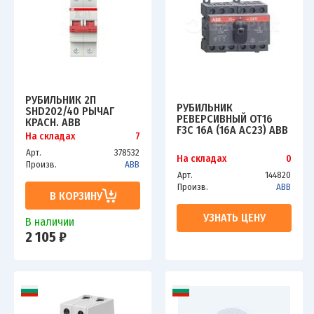
РУБИЛЬНИК 2П
РУБИЛЬНИК
SHD202/40 РЫЧАГ
РЕВЕРСИВНЫЙ OT16
КРАСН. ABB
F3C 16A (16A AC23) ABB
2CDD272111R0040
На складах
7
1SCA104816R1001
Арт.
378532
На складах
0
Произв.
ABB
Арт.
144820
Произв.
ABB
В КОРЗИНУ
УЗНАТЬ ЦЕНУ
В наличии
2 105 ₽