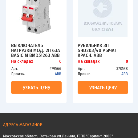
ВЫКЛЮЧАТЕЛЬ
РУБИЛЬНИК 3П
НАГРУЗКИ МОД. 2П 63А
SHD203/40 РЫЧАГ
BASIC M BMD51263 ABB
КРАСН. ABB
2CDD642051R0063
2CDD273111R0040
На складах
0
На складах
0
Арт.
479566
Арт.
378538
Произв.
ABB
Произв.
ABB
УЗНАТЬ ЦЕНУ
УЗНАТЬ ЦЕНУ
АДРЕСА МАГАЗИНОВ
Московская область, Хотьково ул.Ленина, ГСПК "Вариант-2000"