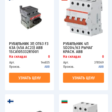
РУБИЛЬНИК 3П OT63 F3
РУБИЛЬНИК 4П
63A (45A AC23) ABB
SD204/63 РЫЧАГ
1SCA105332R1001
КРАСН. ABB
2CDD284101R0063
На складах
0
На складах
0
Арт.
144835
Арт.
378569
Произв.
ABB
Произв.
ABB
УЗНАТЬ ЦЕНУ
УЗНАТЬ ЦЕНУ