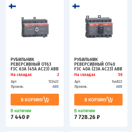
РУБИЛЬНИК
РУБИЛЬНИК
РЕВЕРСИВНЫЙ OT63
РЕВЕРСИВНЫЙ OT40
F3C 63А (45А AC23) ABB
F3C 40A (23A AC23) ABB
1SCA105338R1001
1SCA104913R1001
На складах
2
На складах
50
Арт.
133422
Арт.
144822
Произв.
ABB
Произв.
ABB
В КОРЗИНУ
В КОРЗИНУ
В наличии
В наличии
7 440 ₽
7 728.26 ₽