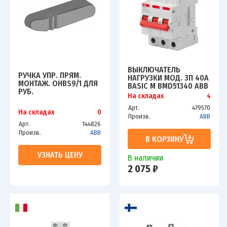
ВЫКЛЮЧАТЕЛЬ
РУЧКА УПР. ПРЯМ.
НАГРУЗКИ МОД. 3П 40А
МОНТАЖ. OHBS9/1 ДЛЯ
BASIC M BMD51340 ABB
РУБ.
2CDD643051R0040
На складах
4
OT63...100F_C...125F_C
ЧЕРН. ABB
Арт.
479570
На складах
0
1SCA108689R1001
Произв.
ABB
Арт.
144826
Произв.
ABB
В КОРЗИНУ
УЗНАТЬ ЦЕНУ
В наличии
2 075 ₽