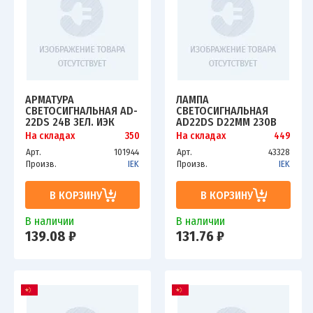
АРМАТУРА
ЛАМПА
СВЕТОСИГНАЛЬНАЯ AD-
СВЕТОСИГНАЛЬНАЯ
22DS 24В ЗЕЛ. ИЭК
AD22DS D22ММ 230В
BLS10-ADDS-024-K06
AC ЖЕЛТ. IEK BLS10-
На складах
350
На складах
449
ADDS-230-K05
Арт.
101944
Арт.
43328
Произв.
IEK
Произв.
IEK
В КОРЗИНУ
В КОРЗИНУ
В наличии
В наличии
139.08 ₽
131.76 ₽