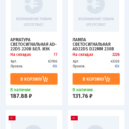
АРМАТУРА
ЛАМПА
СВЕТОСИГНАЛЬНАЯ AD-
СВЕТОСИГНАЛЬНАЯ
22DS 220В БЕЛ. ИЭК
AD22DS D22ММ 230В
BLS10-ADDS-230-K01
КРАСН. IEK BLS10-
На складах
77
На складах
2226
ADDS-230-K04
Арт.
63166
Арт.
43326
Произв.
IEK
Произв.
IEK
В КОРЗИНУ
В КОРЗИНУ
В наличии
В наличии
187.88 ₽
131.76 ₽