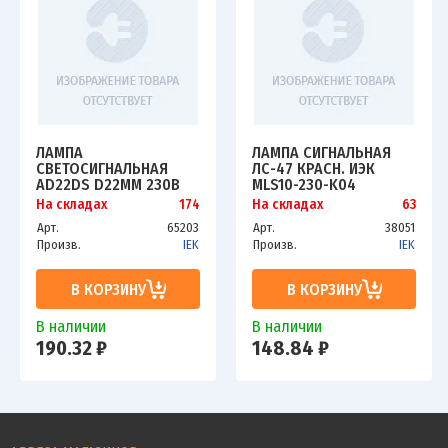
ЛАМПА
ЛАМПА СИГНАЛЬНАЯ
СВЕТОСИГНАЛЬНАЯ
ЛС-47 КРАСН. ИЭК
AD22DS D22ММ 230В
MLS10-230-K04
AC СИН. IEK BLS10-
На складах
174
На складах
63
ADDS-230-K07
Арт.
65203
Арт.
38051
Произв.
IEK
Произв.
IEK
В КОРЗИНУ
В КОРЗИНУ
В наличии
В наличии
190.32 ₽
148.84 ₽