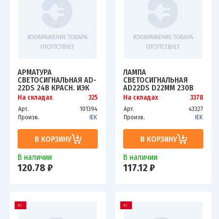
АРМАТУРА
ЛАМПА
СВЕТОСИГНАЛЬНАЯ AD-
СВЕТОСИГНАЛЬНАЯ
22DS 24В КРАСН. ИЭК
AD22DS D22ММ 230В
BLS10-ADDS-024-K04
AC ЗЕЛ. IEK BLS10-
На складах
325
На складах
3378
ADDS-230-K06
Арт.
101394
Арт.
43327
Произв.
IEK
Произв.
IEK
В КОРЗИНУ
В КОРЗИНУ
В наличии
В наличии
120.78 ₽
117.12 ₽