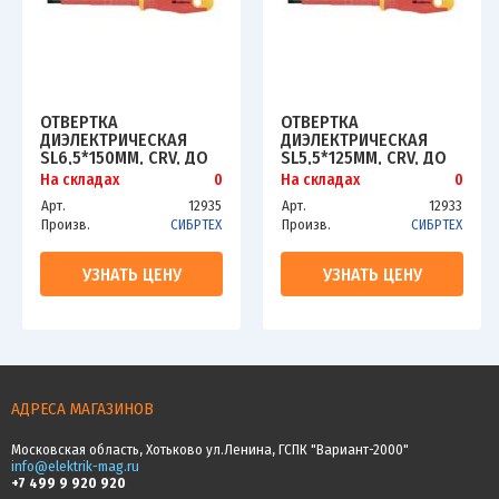
ОТВЕРТКА
ОТВЕРТКА
ДИЭЛЕКТРИЧЕСКАЯ
ДИЭЛЕКТРИЧЕСКАЯ
SL6,5*150MM, CRV, ДО
SL5,5*125MM, CRV, ДО
1000В,
1000В,
На складах
0
На складах
0
ДВУХКОМПОНЕНТНАЯ
ДВУХКОМПОНЕНТНАЯ
Арт.
12935
Арт.
12933
РУКОЯТКА, СИБРТЕХ,
РУКОЯТКА, СИБРТЕХ,
Произв.
СИБРТЕХ
Произв.
СИБРТЕХ
12935
12933
УЗНАТЬ ЦЕНУ
УЗНАТЬ ЦЕНУ
АДРЕСА МАГАЗИНОВ
Московская область, Хотьково ул.Ленина, ГСПК "Вариант-2000"
info@elektrik-mag.ru
+7 499 9 920 920